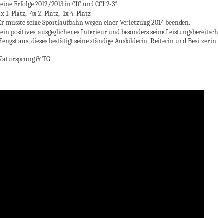
Seine Erfolge 2012/2013 in CIC und CCI 2-3*
2x 1. Platz, 4x 2. Platz, 1x 4. Platz
Er musste seine Sportlaufbahn wegen einer Verletzung 2014 beenden.
Sein positives, ausgeglichenes Interieur und besonders seine Leistungsbereits
Hengst aus, dieses bestätigt seine ständige Ausbilderin, Reiterin und Besitzeri
Natursprung & TG