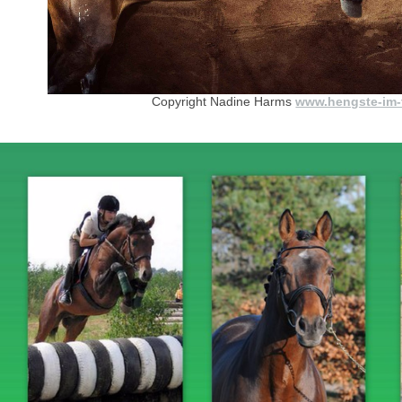
Copyright Nadine Harms
www.hengste-im