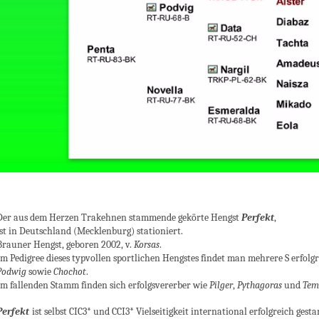
Der aus dem Herzen Trakehnen stammende gekörte Hengst
Perfekt
,
ist in Deutschland (Mecklenburg) stationiert.
Brauner Hengst, geboren 2002, v.
Korsas
.
Im Pedigree dieses typvollen sportlichen Hengstes findet man mehrere S erfolg
Podwig
sowie
Chochot
.
Im fallenden Stamm finden sich erfolgsvererber wie
Pilger
,
Pythagoras
und
Tem
Perfekt
ist selbst CIC3* und CCI3* Vielseitigkeit international erfolgreich gesta