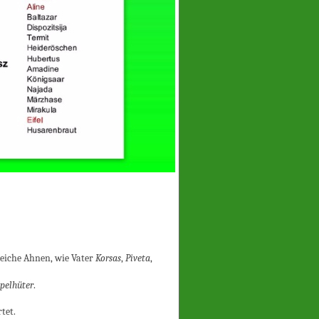
reiche Ahnen, wie Vater
Korsas
,
Piveta
,
pelhüter
.
rtet.