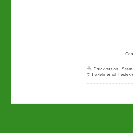
​Co
Druckversion
|
Sitem
© Trakehnerhof Heidekr